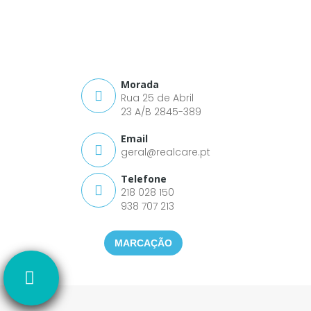
Morada
Rua 25 de Abril
23 A/B 2845-389
Email
geral@realcare.pt
Telefone
218 028 150
938 707 213
MARCAÇÃO