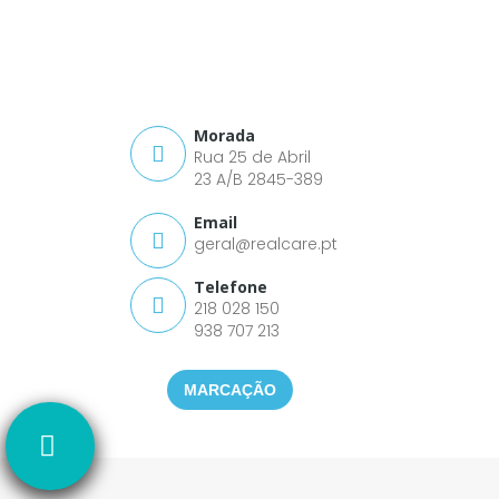
Morada
Rua 25 de Abril
23 A/B 2845-389
Email
geral@realcare.pt
Telefone
218 028 150
938 707 213
MARCAÇÃO